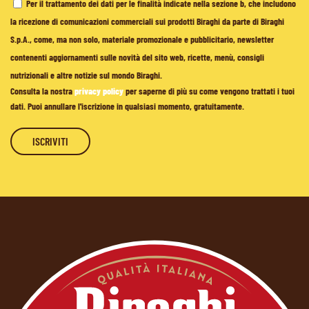
Per il trattamento dei dati per le finalità indicate nella sezione b, che includono
la ricezione di comunicazioni commerciali sui prodotti Biraghi da parte di Biraghi
S.p.A., come, ma non solo, materiale promozionale e pubblicitario, newsletter
contenenti aggiornamenti sulle novità del sito web, ricette, menù, consigli
nutrizionali e altre notizie sul mondo Biraghi.
Consulta la nostra
privacy policy
per saperne di più su come vengono trattati i tuoi
dati. Puoi annullare l'iscrizione in qualsiasi momento, gratuitamente.