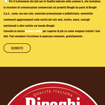
Per il trattamento dei dati per le finalità indicate nella sezione b, che includono
la ricezione di comunicazioni commerciali sui prodotti Biraghi da parte di Biraghi
S.p.A., come, ma non solo, materiale promozionale e pubblicitario, newsletter
contenenti aggiornamenti sulle novità del sito web, ricette, menù, consigli
nutrizionali e altre notizie sul mondo Biraghi.
Consulta la nostra
privacy policy
per saperne di più su come vengono trattati i tuoi
dati. Puoi annullare l'iscrizione in qualsiasi momento, gratuitamente.