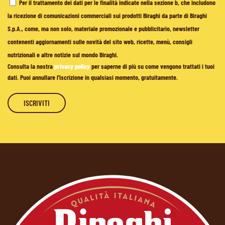
Per il trattamento dei dati per le finalità indicate nella sezione b, che includono
la ricezione di comunicazioni commerciali sui prodotti Biraghi da parte di Biraghi
S.p.A., come, ma non solo, materiale promozionale e pubblicitario, newsletter
contenenti aggiornamenti sulle novità del sito web, ricette, menù, consigli
nutrizionali e altre notizie sul mondo Biraghi.
Consulta la nostra
privacy policy
per saperne di più su come vengono trattati i tuoi
dati. Puoi annullare l'iscrizione in qualsiasi momento, gratuitamente.