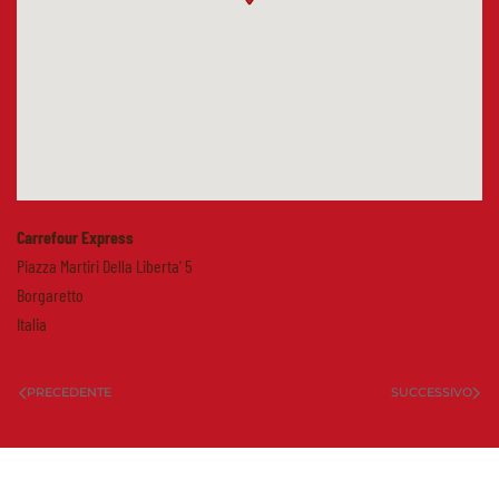
Carrefour Express
Piazza Martiri Della Liberta' 5
Borgaretto
Italia
PRECEDENTE
SUCCESSIVO