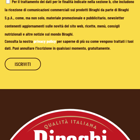
Per il trattamento dei dati per le finalità indicate nella sezione b, che includono
la ricezione di comunicazioni commerciali sui prodotti Biraghi da parte di Biraghi
S.p.A., come, ma non solo, materiale promozionale e pubblicitario, newsletter
contenenti aggiornamenti sulle novità del sito web, ricette, menù, consigli
nutrizionali e altre notizie sul mondo Biraghi.
Consulta la nostra
privacy policy
per saperne di più su come vengono trattati i tuoi
dati. Puoi annullare l'iscrizione in qualsiasi momento, gratuitamente.