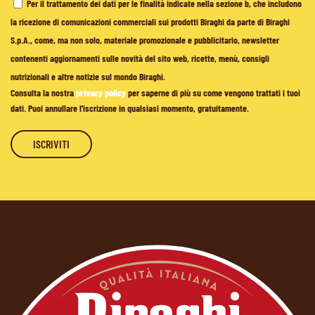
Per il trattamento dei dati per le finalità indicate nella sezione b, che includono
la ricezione di comunicazioni commerciali sui prodotti Biraghi da parte di Biraghi
S.p.A., come, ma non solo, materiale promozionale e pubblicitario, newsletter
contenenti aggiornamenti sulle novità del sito web, ricette, menù, consigli
nutrizionali e altre notizie sul mondo Biraghi.
Consulta la nostra
privacy policy
per saperne di più su come vengono trattati i tuoi
dati. Puoi annullare l'iscrizione in qualsiasi momento, gratuitamente.