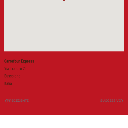
Carrefour Express
Via Traforo 21
Bussoleno
Italia
PRECEDENTE
SUCCESSIVO