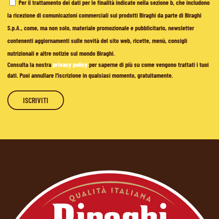
Per il trattamento dei dati per le finalità indicate nella sezione b, che includono
la ricezione di comunicazioni commerciali sui prodotti Biraghi da parte di Biraghi
S.p.A., come, ma non solo, materiale promozionale e pubblicitario, newsletter
contenenti aggiornamenti sulle novità del sito web, ricette, menù, consigli
nutrizionali e altre notizie sul mondo Biraghi.
Consulta la nostra
privacy policy
per saperne di più su come vengono trattati i tuoi
dati. Puoi annullare l'iscrizione in qualsiasi momento, gratuitamente.