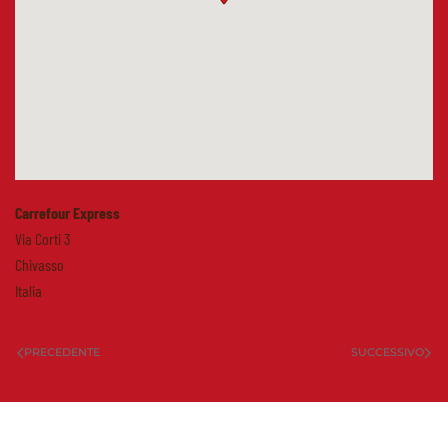
Carrefour Express
Via Corti 3
Chivasso
Italia
PRECEDENTE
SUCCESSIVO