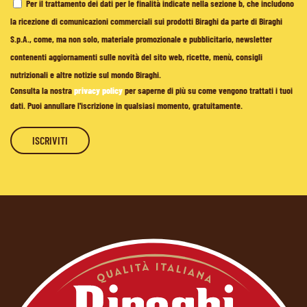
Per il trattamento dei dati per le finalità indicate nella sezione b, che includono
la ricezione di comunicazioni commerciali sui prodotti Biraghi da parte di Biraghi
S.p.A., come, ma non solo, materiale promozionale e pubblicitario, newsletter
contenenti aggiornamenti sulle novità del sito web, ricette, menù, consigli
nutrizionali e altre notizie sul mondo Biraghi.
Consulta la nostra
privacy policy
per saperne di più su come vengono trattati i tuoi
dati. Puoi annullare l'iscrizione in qualsiasi momento, gratuitamente.