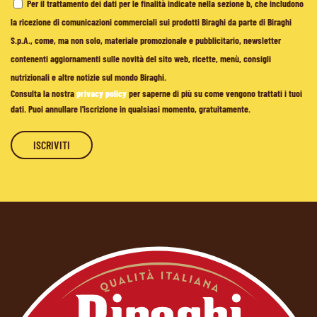
Per il trattamento dei dati per le finalità indicate nella sezione b, che includono
la ricezione di comunicazioni commerciali sui prodotti Biraghi da parte di Biraghi
S.p.A., come, ma non solo, materiale promozionale e pubblicitario, newsletter
contenenti aggiornamenti sulle novità del sito web, ricette, menù, consigli
nutrizionali e altre notizie sul mondo Biraghi.
Consulta la nostra
privacy policy
per saperne di più su come vengono trattati i tuoi
dati. Puoi annullare l'iscrizione in qualsiasi momento, gratuitamente.