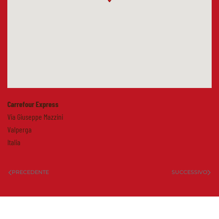
Carrefour Express
Via Giuseppe Mazzini
Valperga
Italia
PRECEDENTE
SUCCESSIVO