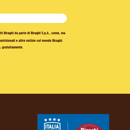
tti Biraghi da parte di Biraghi S.p.A., come, ma
trizionali e altre notizie sul mondo Biraghi.
o, gratuitamente.