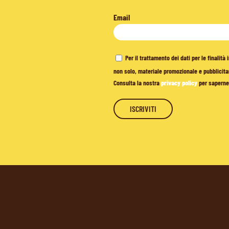
Email
Per il trattamento dei dati per le finalit
non solo, materiale promozionale e pubblicitar
Consulta la nostra
privacy policy
per saperne 