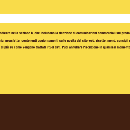
à indicate nella sezione b, che includono la ricezione di comunicazioni commerciali sui prodo
io, newsletter contenenti aggiornamenti sulle novità del sito web, ricette, menù, consigli nu
di più su come vengono trattati i tuoi dati. Puoi annullare l'iscrizione in qualsiasi moment