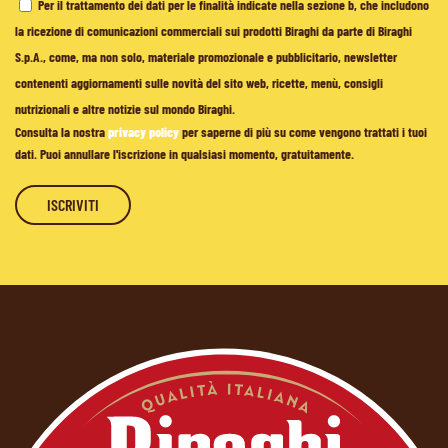
Per il trattamento dei dati per le finalità indicate nella sezione b, che includono
la ricezione di comunicazioni commerciali sui prodotti Biraghi da parte di Biraghi
S.p.A., come, ma non solo, materiale promozionale e pubblicitario, newsletter
contenenti aggiornamenti sulle novità del sito web, ricette, menù, consigli
nutrizionali e altre notizie sul mondo Biraghi.
Consulta la nostra
privacy policy
per saperne di più su come vengono trattati i tuoi
dati. Puoi annullare l'iscrizione in qualsiasi momento, gratuitamente.