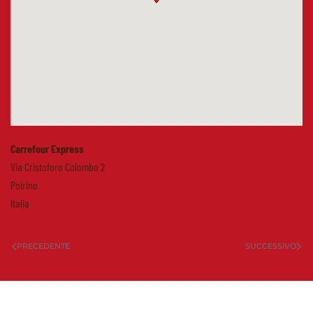
Carrefour Express
Via Cristoforo Colombo 2
Poirino
Italia
PRECEDENTE
SUCCESSIVO