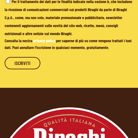
Per il trattamento dei dati per le finalità indicate nella sezione b, che includono
la ricezione di comunicazioni commerciali sui prodotti Biraghi da parte di Biraghi
S.p.A., come, ma non solo, materiale promozionale e pubblicitario, newsletter
contenenti aggiornamenti sulle novità del sito web, ricette, menù, consigli
nutrizionali e altre notizie sul mondo Biraghi.
Consulta la nostra
privacy policy
per saperne di più su come vengono trattati i tuoi
dati. Puoi annullare l'iscrizione in qualsiasi momento, gratuitamente.