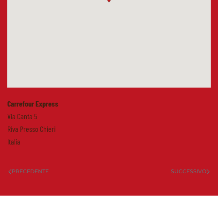
Carrefour Express
Via Canta 5
Riva Presso Chieri
Italia
PRECEDENTE
SUCCESSIVO