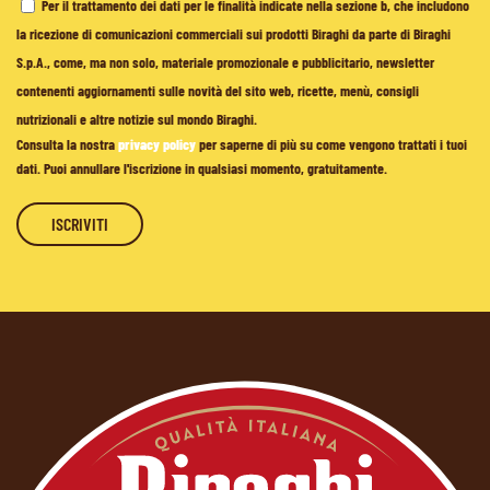
Per il trattamento dei dati per le finalità indicate nella sezione b, che includono
la ricezione di comunicazioni commerciali sui prodotti Biraghi da parte di Biraghi
S.p.A., come, ma non solo, materiale promozionale e pubblicitario, newsletter
contenenti aggiornamenti sulle novità del sito web, ricette, menù, consigli
nutrizionali e altre notizie sul mondo Biraghi.
Consulta la nostra
privacy policy
per saperne di più su come vengono trattati i tuoi
dati. Puoi annullare l'iscrizione in qualsiasi momento, gratuitamente.