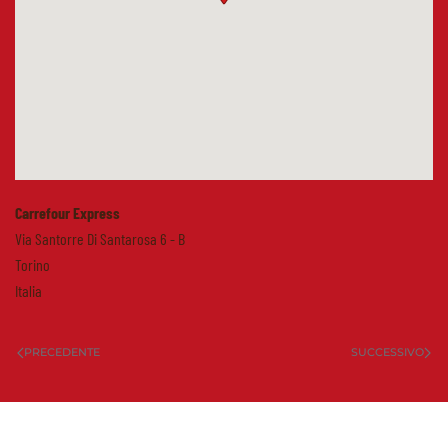
Carrefour Express
Via Santorre Di Santarosa 6 - B
Torino
Italia
PRECEDENTE
SUCCESSIVO