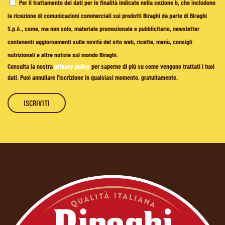
Per il trattamento dei dati per le finalità indicate nella sezione b, che includono
la ricezione di comunicazioni commerciali sui prodotti Biraghi da parte di Biraghi
S.p.A., come, ma non solo, materiale promozionale e pubblicitario, newsletter
contenenti aggiornamenti sulle novità del sito web, ricette, menù, consigli
nutrizionali e altre notizie sul mondo Biraghi.
Consulta la nostra
privacy policy
per saperne di più su come vengono trattati i tuoi
dati. Puoi annullare l'iscrizione in qualsiasi momento, gratuitamente.