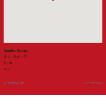
Carrefour Express
Via San Donato 68
Torino
Italia
PRECEDENTE
SUCCESSIVO