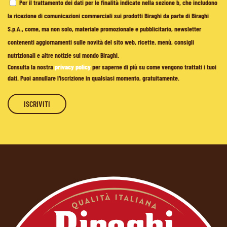
Per il trattamento dei dati per le finalità indicate nella sezione b, che includono
la ricezione di comunicazioni commerciali sui prodotti Biraghi da parte di Biraghi
S.p.A., come, ma non solo, materiale promozionale e pubblicitario, newsletter
contenenti aggiornamenti sulle novità del sito web, ricette, menù, consigli
nutrizionali e altre notizie sul mondo Biraghi.
Consulta la nostra
privacy policy
per saperne di più su come vengono trattati i tuoi
dati. Puoi annullare l'iscrizione in qualsiasi momento, gratuitamente.