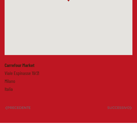
Carrefour Market
Viale Espinasse 19/21
Milano
Italia
PRECEDENTE
SUCCESSIVO