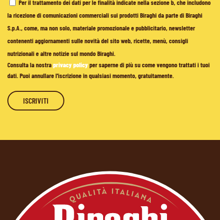
Per il trattamento dei dati per le finalità indicate nella sezione b, che includono
la ricezione di comunicazioni commerciali sui prodotti Biraghi da parte di Biraghi
S.p.A., come, ma non solo, materiale promozionale e pubblicitario, newsletter
contenenti aggiornamenti sulle novità del sito web, ricette, menù, consigli
nutrizionali e altre notizie sul mondo Biraghi.
Consulta la nostra
privacy policy
per saperne di più su come vengono trattati i tuoi
dati. Puoi annullare l'iscrizione in qualsiasi momento, gratuitamente.