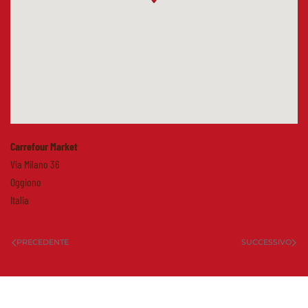
Carrefour Market
Via Milano 36
Oggiono
Italia
PRECEDENTE
SUCCESSIVO