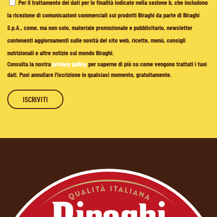
Per il trattamento dei dati per le finalità indicate nella sezione b, che includono
la ricezione di comunicazioni commerciali sui prodotti Biraghi da parte di Biraghi
S.p.A., come, ma non solo, materiale promozionale e pubblicitario, newsletter
contenenti aggiornamenti sulle novità del sito web, ricette, menù, consigli
nutrizionali e altre notizie sul mondo Biraghi.
Consulta la nostra
privacy policy
per saperne di più su come vengono trattati i tuoi
dati. Puoi annullare l'iscrizione in qualsiasi momento, gratuitamente.