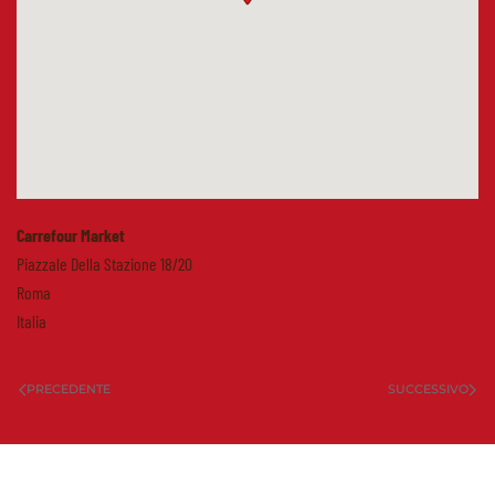
Carrefour Market
Piazzale Della Stazione 18/20
Roma
Italia
PRECEDENTE
SUCCESSIVO