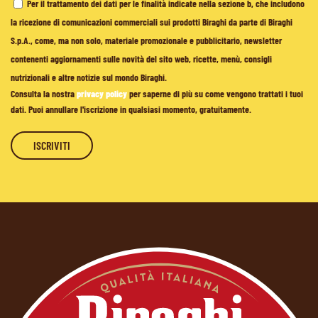
Per il trattamento dei dati per le finalità indicate nella sezione b, che includono
la ricezione di comunicazioni commerciali sui prodotti Biraghi da parte di Biraghi
S.p.A., come, ma non solo, materiale promozionale e pubblicitario, newsletter
contenenti aggiornamenti sulle novità del sito web, ricette, menù, consigli
nutrizionali e altre notizie sul mondo Biraghi.
Consulta la nostra
privacy policy
per saperne di più su come vengono trattati i tuoi
dati. Puoi annullare l'iscrizione in qualsiasi momento, gratuitamente.