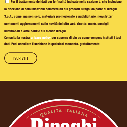
Per il trattamento dei dati per le finalità indicate nella sezione b, che includono
la ricezione di comunicazioni commerciali sui prodotti Biraghi da parte di Biraghi
S.p.A., come, ma non solo, materiale promozionale e pubblicitario, newsletter
contenenti aggiornamenti sulle novità del sito web, ricette, menù, consigli
nutrizionali e altre notizie sul mondo Biraghi.
Consulta la nostra
privacy policy
per saperne di più su come vengono trattati i tuoi
dati. Puoi annullare l'iscrizione in qualsiasi momento, gratuitamente.