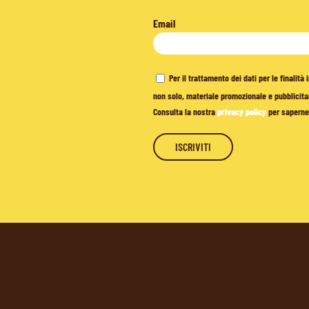
Email
Per il trattamento dei dati per le finalit
non solo, materiale promozionale e pubblicitar
Consulta la nostra
privacy policy
per saperne 