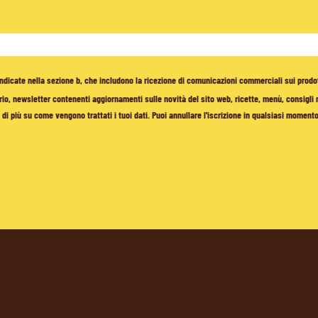
à indicate nella sezione b, che includono la ricezione di comunicazioni commerciali sui prodo
io, newsletter contenenti aggiornamenti sulle novità del sito web, ricette, menù, consigli nu
di più su come vengono trattati i tuoi dati. Puoi annullare l'iscrizione in qualsiasi moment