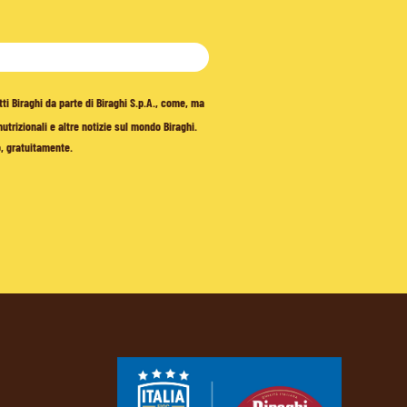
tti Biraghi da parte di Biraghi S.p.A., come, ma
trizionali e altre notizie sul mondo Biraghi.
o, gratuitamente.