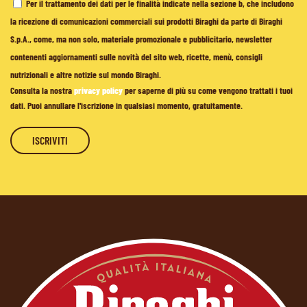
Per il trattamento dei dati per le finalità indicate nella sezione b, che includono
la ricezione di comunicazioni commerciali sui prodotti Biraghi da parte di Biraghi
S.p.A., come, ma non solo, materiale promozionale e pubblicitario, newsletter
contenenti aggiornamenti sulle novità del sito web, ricette, menù, consigli
nutrizionali e altre notizie sul mondo Biraghi.
Consulta la nostra
privacy policy
per saperne di più su come vengono trattati i tuoi
dati. Puoi annullare l'iscrizione in qualsiasi momento, gratuitamente.