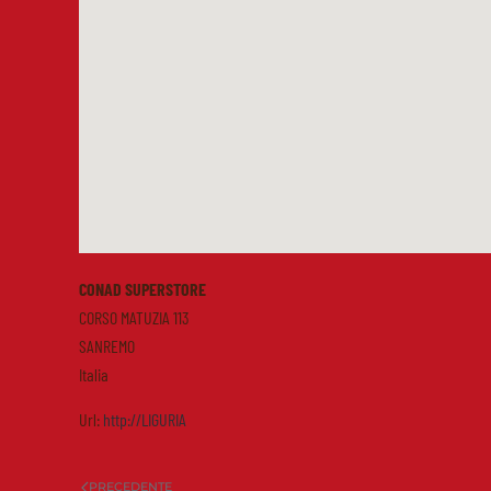
CONAD SUPERSTORE
CORSO MATUZIA 113
SANREMO
Italia
Url:
http://LIGURIA
PRECEDENTE