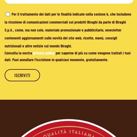
Per il trattamento dei dati per le finalità indicate nella sezione b, che includono
la ricezione di comunicazioni commerciali sui prodotti Biraghi da parte di Biraghi
S.p.A., come, ma non solo, materiale promozionale e pubblicitario, newsletter
contenenti aggiornamenti sulle novità del sito web, ricette, menù, consigli
nutrizionali e altre notizie sul mondo Biraghi.
Consulta la nostra
privacy policy
per saperne di più su come vengono trattati i tuoi
dati. Puoi annullare l'iscrizione in qualsiasi momento, gratuitamente.