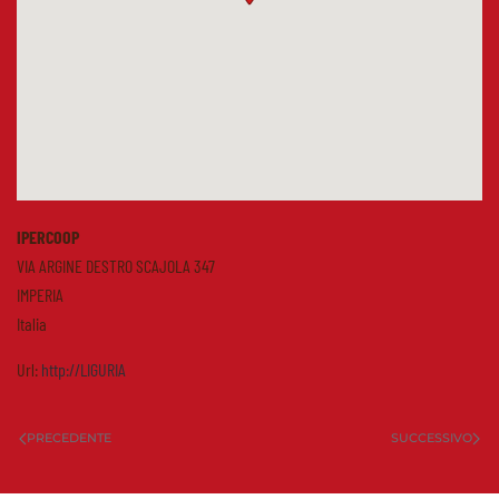
IPERCOOP
VIA ARGINE DESTRO SCAJOLA 347
IMPERIA
Italia
Url:
http://LIGURIA
PRECEDENTE
SUCCESSIVO