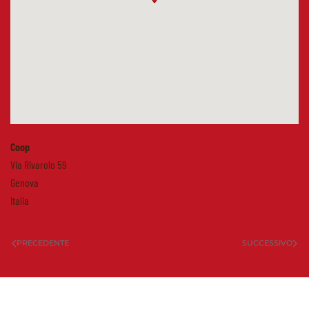
Coop
Via Rivarolo 59
Genova
Italia
PRECEDENTE
SUCCESSIVO