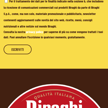
Per il trattamento dei dati per le finalità indicate nella sezione b, che includono
la ricezione di comunicazioni commerciali sui prodotti Biraghi da parte di Biraghi
S.p.A., come, ma non solo, materiale promozionale e pubblicitario, newsletter
contenenti aggiornamenti sulle novità del sito web, ricette, menù, consigli
nutrizionali e altre notizie sul mondo Biraghi.
Consulta la nostra
privacy policy
per saperne di più su come vengono trattati i tuoi
dati. Puoi annullare l'iscrizione in qualsiasi momento, gratuitamente.