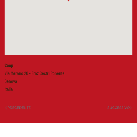
Coop
Via Merano 20 - Fraz.Sestri Ponente
Genova
Italia
PRECEDENTE
SUCCESSIVO