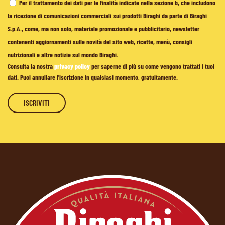
Per il trattamento dei dati per le finalità indicate nella sezione b, che includono
la ricezione di comunicazioni commerciali sui prodotti Biraghi da parte di Biraghi
S.p.A., come, ma non solo, materiale promozionale e pubblicitario, newsletter
contenenti aggiornamenti sulle novità del sito web, ricette, menù, consigli
nutrizionali e altre notizie sul mondo Biraghi.
Consulta la nostra
privacy policy
per saperne di più su come vengono trattati i tuoi
dati. Puoi annullare l'iscrizione in qualsiasi momento, gratuitamente.