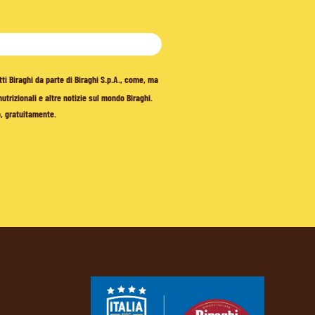
tti Biraghi da parte di Biraghi S.p.A., come, ma
trizionali e altre notizie sul mondo Biraghi.
o, gratuitamente.