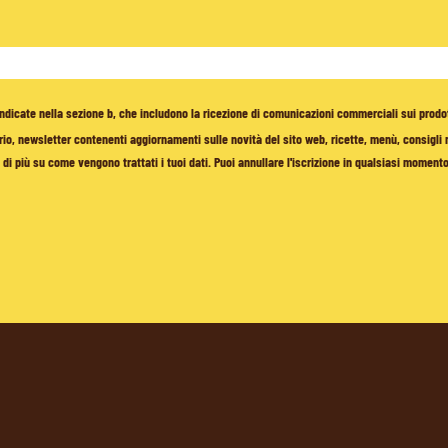
à indicate nella sezione b, che includono la ricezione di comunicazioni commerciali sui prodo
io, newsletter contenenti aggiornamenti sulle novità del sito web, ricette, menù, consigli nu
di più su come vengono trattati i tuoi dati. Puoi annullare l'iscrizione in qualsiasi moment