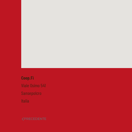
Coop.Fi
Viale Osimo 541
Sansepolcro
Italia
PRECEDENTE