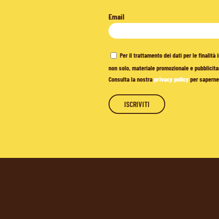
Email
Per il trattamento dei dati per le finalit
non solo, materiale promozionale e pubblicitar
Consulta la nostra
privacy policy
per saperne 