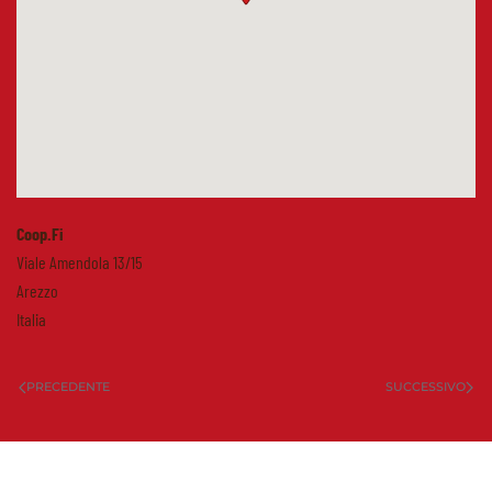
Coop.Fi
Viale Amendola 13/15
Arezzo
Italia
PRECEDENTE
SUCCESSIVO