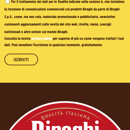
Per il trattamento dei dati per le finalità indicate nella sezione b, che includono
la ricezione di comunicazioni commerciali sui prodotti Biraghi da parte di Biraghi
S.p.A., come, ma non solo, materiale promozionale e pubblicitario, newsletter
contenenti aggiornamenti sulle novità del sito web, ricette, menù, consigli
nutrizionali e altre notizie sul mondo Biraghi.
Consulta la nostra
privacy policy
per saperne di più su come vengono trattati i tuoi
dati. Puoi annullare l'iscrizione in qualsiasi momento, gratuitamente.