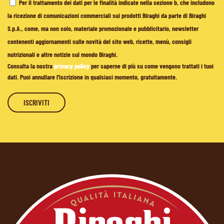
Per il trattamento dei dati per le finalità indicate nella sezione b, che includono
la ricezione di comunicazioni commerciali sui prodotti Biraghi da parte di Biraghi
S.p.A., come, ma non solo, materiale promozionale e pubblicitario, newsletter
contenenti aggiornamenti sulle novità del sito web, ricette, menù, consigli
nutrizionali e altre notizie sul mondo Biraghi.
Consulta la nostra
privacy policy
per saperne di più su come vengono trattati i tuoi
dati. Puoi annullare l'iscrizione in qualsiasi momento, gratuitamente.