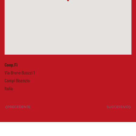
Coop.Fi
Via Bruno Buozzi 1
Campi Bisenzio
Italia
PRECEDENTE
SUCCESSIVO