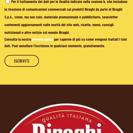
Per il trattamento dei dati per le finalità indicate nella sezione b, che includono
la ricezione di comunicazioni commerciali sui prodotti Biraghi da parte di Biraghi
S.p.A., come, ma non solo, materiale promozionale e pubblicitario, newsletter
contenenti aggiornamenti sulle novità del sito web, ricette, menù, consigli
nutrizionali e altre notizie sul mondo Biraghi.
Consulta la nostra
privacy policy
per saperne di più su come vengono trattati i tuoi
dati. Puoi annullare l'iscrizione in qualsiasi momento, gratuitamente.