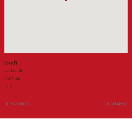
Coop.Fi
Via Aleardi
Scandicci
Italia
PRECEDENTE
SUCCESSIVO