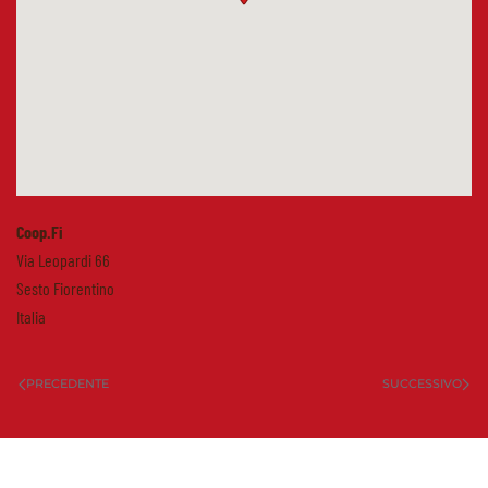
Coop.Fi
Via Leopardi 66
Sesto Fiorentino
Italia
PRECEDENTE
SUCCESSIVO