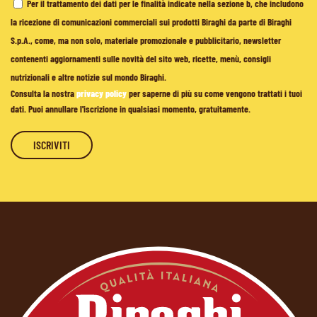
Per il trattamento dei dati per le finalità indicate nella sezione b, che includono
la ricezione di comunicazioni commerciali sui prodotti Biraghi da parte di Biraghi
S.p.A., come, ma non solo, materiale promozionale e pubblicitario, newsletter
contenenti aggiornamenti sulle novità del sito web, ricette, menù, consigli
nutrizionali e altre notizie sul mondo Biraghi.
Consulta la nostra
privacy policy
per saperne di più su come vengono trattati i tuoi
dati. Puoi annullare l'iscrizione in qualsiasi momento, gratuitamente.