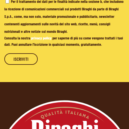
Per il trattamento dei dati per le finalità indicate nella sezione b, che includono
la ricezione di comunicazioni commerciali sui prodotti Biraghi da parte di Biraghi
S.p.A., come, ma non solo, materiale promozionale e pubblicitario, newsletter
contenenti aggiornamenti sulle novità del sito web, ricette, menù, consigli
nutrizionali e altre notizie sul mondo Biraghi.
Consulta la nostra
privacy policy
per saperne di più su come vengono trattati i tuoi
dati. Puoi annullare l'iscrizione in qualsiasi momento, gratuitamente.