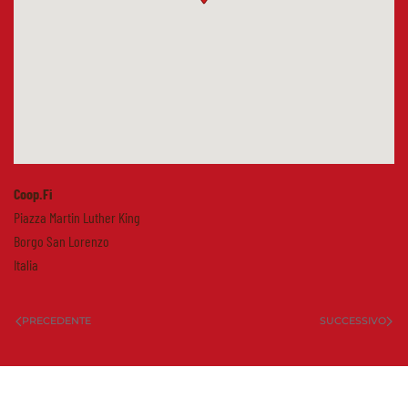
Coop.Fi
Piazza Martin Luther King
Borgo San Lorenzo
Italia
PRECEDENTE
SUCCESSIVO