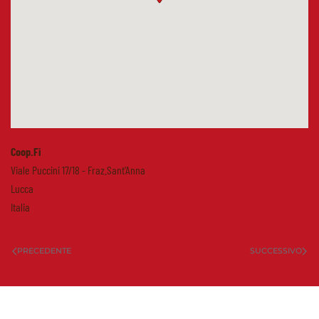
Coop.Fi
Viale Puccini 17/18 - Fraz.Sant'Anna
Lucca
Italia
PRECEDENTE
SUCCESSIVO