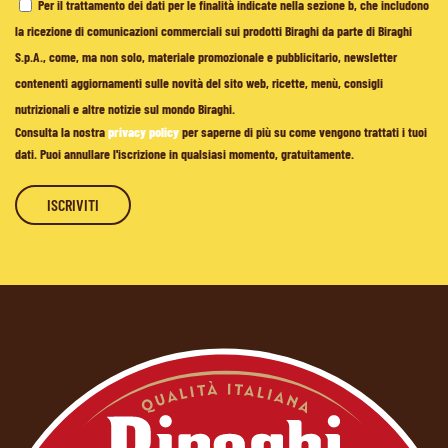
Per il trattamento dei dati per le finalità indicate nella sezione b, che includono
la ricezione di comunicazioni commerciali sui prodotti Biraghi da parte di Biraghi
S.p.A., come, ma non solo, materiale promozionale e pubblicitario, newsletter
contenenti aggiornamenti sulle novità del sito web, ricette, menù, consigli
nutrizionali e altre notizie sul mondo Biraghi.
Consulta la nostra
privacy policy
per saperne di più su come vengono trattati i tuoi
dati. Puoi annullare l'iscrizione in qualsiasi momento, gratuitamente.