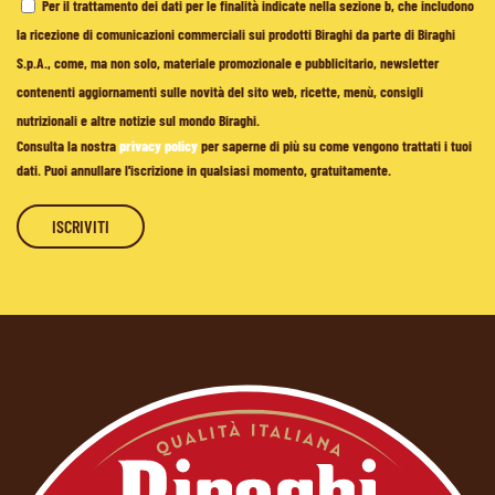
Per il trattamento dei dati per le finalità indicate nella sezione b, che includono
la ricezione di comunicazioni commerciali sui prodotti Biraghi da parte di Biraghi
S.p.A., come, ma non solo, materiale promozionale e pubblicitario, newsletter
contenenti aggiornamenti sulle novità del sito web, ricette, menù, consigli
nutrizionali e altre notizie sul mondo Biraghi.
Consulta la nostra
privacy policy
per saperne di più su come vengono trattati i tuoi
dati. Puoi annullare l'iscrizione in qualsiasi momento, gratuitamente.