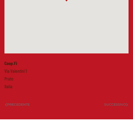
Coop.Fi
Via Valentini 1
Prato
Italia
PRECEDENTE
SUCCESSIVO