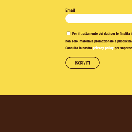
Email
Per il trattamento dei dati per le finalit
non solo, materiale promozionale e pubblicitar
Consulta la nostra
privacy policy
per saperne 