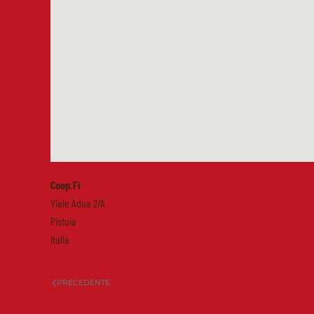
Coop.Fi
Viale Adua 2/A
Pistoia
Italia
PRECEDENTE