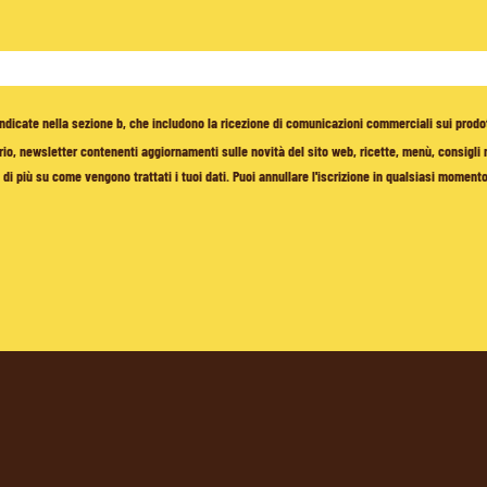
à indicate nella sezione b, che includono la ricezione di comunicazioni commerciali sui prodo
io, newsletter contenenti aggiornamenti sulle novità del sito web, ricette, menù, consigli nu
di più su come vengono trattati i tuoi dati. Puoi annullare l'iscrizione in qualsiasi moment