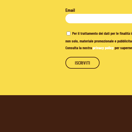
Email
Per il trattamento dei dati per le finalit
non solo, materiale promozionale e pubblicitar
Consulta la nostra
privacy policy
per saperne 