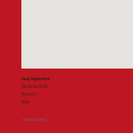
Coop Superstore
Via Del Garda 95
Rovereto
Italia
PRECEDENTE