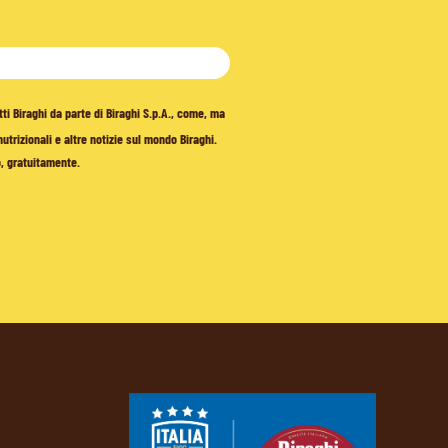
tti Biraghi da parte di Biraghi S.p.A., come, ma
trizionali e altre notizie sul mondo Biraghi.
o, gratuitamente.