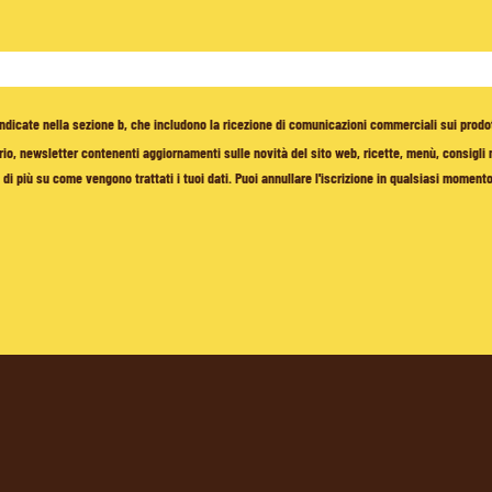
à indicate nella sezione b, che includono la ricezione di comunicazioni commerciali sui prodo
io, newsletter contenenti aggiornamenti sulle novità del sito web, ricette, menù, consigli nu
di più su come vengono trattati i tuoi dati. Puoi annullare l'iscrizione in qualsiasi moment