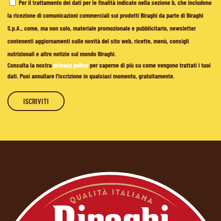
Per il trattamento dei dati per le finalità indicate nella sezione b, che includono
la ricezione di comunicazioni commerciali sui prodotti Biraghi da parte di Biraghi
S.p.A., come, ma non solo, materiale promozionale e pubblicitario, newsletter
contenenti aggiornamenti sulle novità del sito web, ricette, menù, consigli
nutrizionali e altre notizie sul mondo Biraghi.
Consulta la nostra
privacy policy
per saperne di più su come vengono trattati i tuoi
dati. Puoi annullare l'iscrizione in qualsiasi momento, gratuitamente.