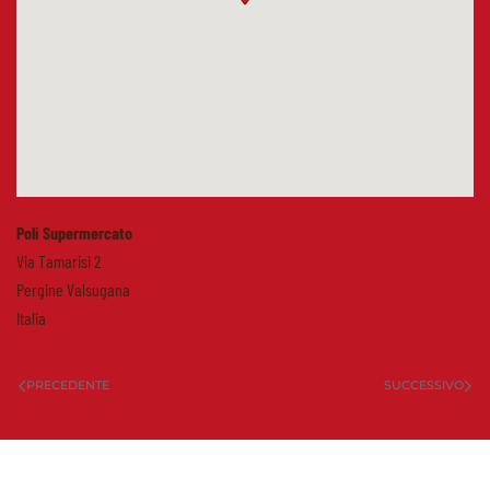
Poli Supermercato
Via Tamarisi 2
Pergine Valsugana
Italia
PRECEDENTE
SUCCESSIVO