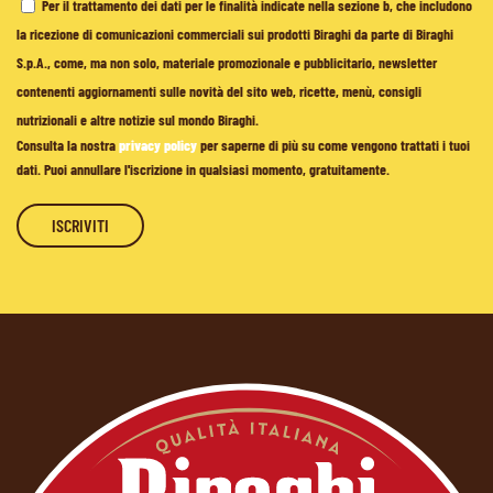
Per il trattamento dei dati per le finalità indicate nella sezione b, che includono
la ricezione di comunicazioni commerciali sui prodotti Biraghi da parte di Biraghi
S.p.A., come, ma non solo, materiale promozionale e pubblicitario, newsletter
contenenti aggiornamenti sulle novità del sito web, ricette, menù, consigli
nutrizionali e altre notizie sul mondo Biraghi.
Consulta la nostra
privacy policy
per saperne di più su come vengono trattati i tuoi
dati. Puoi annullare l'iscrizione in qualsiasi momento, gratuitamente.