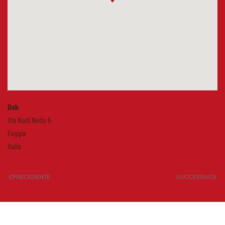
Dok
Via Nadi Nedo 5
Foggia
Italia
PRECEDENTE
SUCCESSIVO