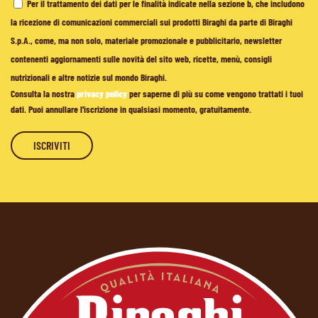
Per il trattamento dei dati per le finalità indicate nella sezione b, che includono
la ricezione di comunicazioni commerciali sui prodotti Biraghi da parte di Biraghi
S.p.A., come, ma non solo, materiale promozionale e pubblicitario, newsletter
contenenti aggiornamenti sulle novità del sito web, ricette, menù, consigli
nutrizionali e altre notizie sul mondo Biraghi.
Consulta la nostra
privacy policy
per saperne di più su come vengono trattati i tuoi
dati. Puoi annullare l'iscrizione in qualsiasi momento, gratuitamente.