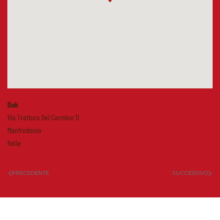
Dok
Via Tratturo Del Carmine 11
Manfredonia
Italia
PRECEDENTE
SUCCESSIVO