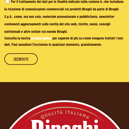
Per il trattamento dei dati per le finalità indicate nella sezione b, che includono
la ricezione di comunicazioni commerciali sui prodotti Biraghi da parte di Biraghi
S.p.A., come, ma non solo, materiale promozionale e pubblicitario, newsletter
contenenti aggiornamenti sulle novità del sito web, ricette, menù, consigli
nutrizionali e altre notizie sul mondo Biraghi.
Consulta la nostra
privacy policy
per saperne di più su come vengono trattati i tuoi
dati. Puoi annullare l'iscrizione in qualsiasi momento, gratuitamente.