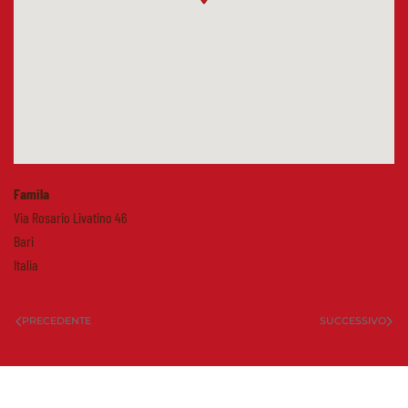
Famila
Via Rosario Livatino 46
Bari
Italia
PRECEDENTE
SUCCESSIVO