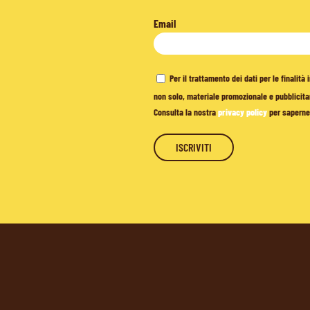
Email
Per il trattamento dei dati per le finalit
non solo, materiale promozionale e pubblicitar
Consulta la nostra
privacy policy
per saperne 