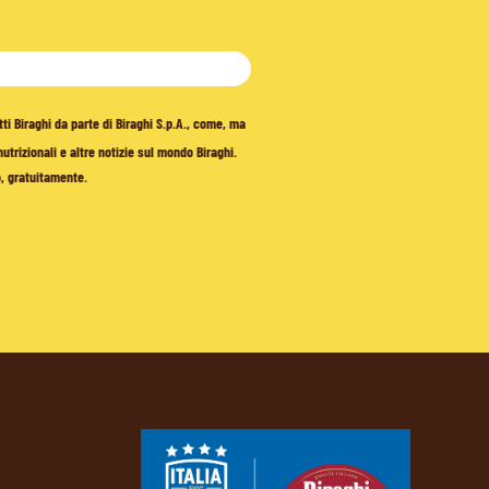
tti Biraghi da parte di Biraghi S.p.A., come, ma
trizionali e altre notizie sul mondo Biraghi.
o, gratuitamente.