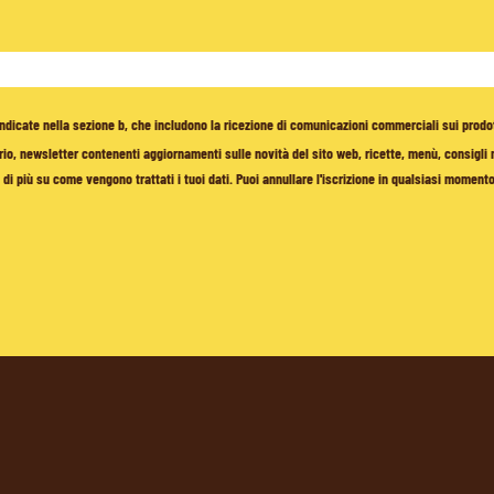
à indicate nella sezione b, che includono la ricezione di comunicazioni commerciali sui prodo
io, newsletter contenenti aggiornamenti sulle novità del sito web, ricette, menù, consigli nu
di più su come vengono trattati i tuoi dati. Puoi annullare l'iscrizione in qualsiasi moment