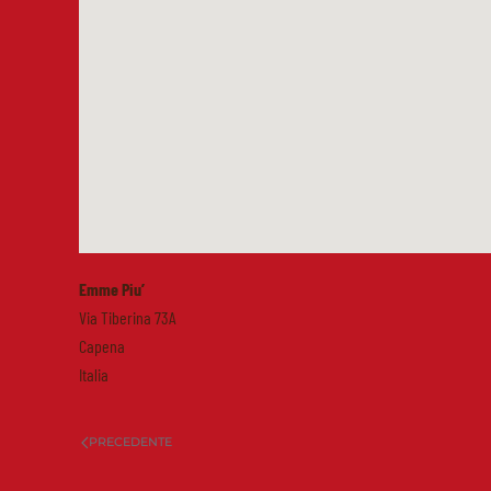
Emme Piu’
Via Tiberina 73A
Capena
Italia
PRECEDENTE