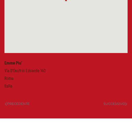
Emme Piu’
Via D'Onofrio Edoardo 140
Roma
Italia
PRECEDENTE
SUCCESSIVO