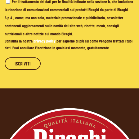
Per il trattamento dei dati per le finalità indicate nella sezione b, che includono
la ricezione di comunicazioni commerciali sui prodotti Biraghi da parte di Biraghi
S.p.A., come, ma non solo, materiale promozionale e pubblicitario, newsletter
contenenti aggiornamenti sulle novità del sito web, ricette, menù, consigli
nutrizionali e altre notizie sul mondo Biraghi.
Consulta la nostra
privacy policy
per saperne di più su come vengono trattati i tuoi
dati. Puoi annullare l'iscrizione in qualsiasi momento, gratuitamente.