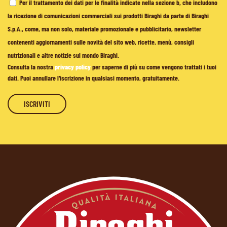
Per il trattamento dei dati per le finalità indicate nella sezione b, che includono
la ricezione di comunicazioni commerciali sui prodotti Biraghi da parte di Biraghi
S.p.A., come, ma non solo, materiale promozionale e pubblicitario, newsletter
contenenti aggiornamenti sulle novità del sito web, ricette, menù, consigli
nutrizionali e altre notizie sul mondo Biraghi.
Consulta la nostra
privacy policy
per saperne di più su come vengono trattati i tuoi
dati. Puoi annullare l'iscrizione in qualsiasi momento, gratuitamente.