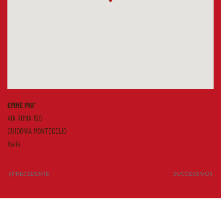
EMME PIU’
VIA ROMA 150
GUIDONIA MONTECELIO
Italia
PRECEDENTE
SUCCESSIVO