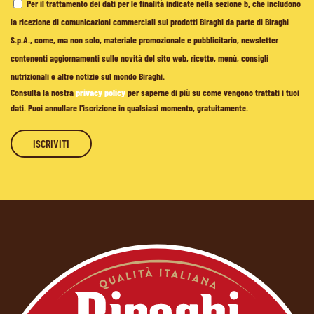
Per il trattamento dei dati per le finalità indicate nella sezione b, che includono
la ricezione di comunicazioni commerciali sui prodotti Biraghi da parte di Biraghi
S.p.A., come, ma non solo, materiale promozionale e pubblicitario, newsletter
contenenti aggiornamenti sulle novità del sito web, ricette, menù, consigli
nutrizionali e altre notizie sul mondo Biraghi.
Consulta la nostra
privacy policy
per saperne di più su come vengono trattati i tuoi
dati. Puoi annullare l'iscrizione in qualsiasi momento, gratuitamente.