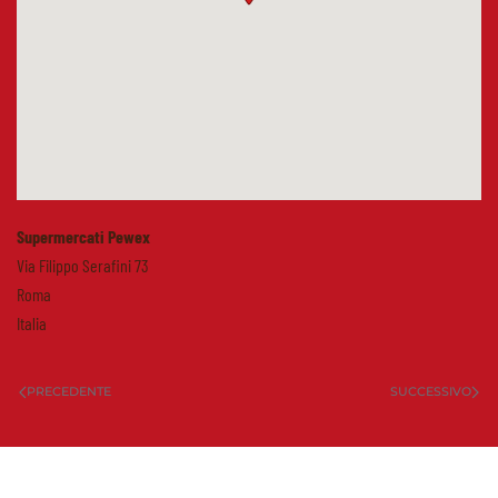
Supermercati Pewex
Via Filippo Serafini 73
Roma
Italia
PRECEDENTE
SUCCESSIVO