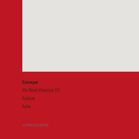
Eurospar
Via Monti Vincenzo 1/5
Padova
Italia
PRECEDENTE