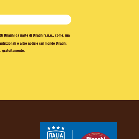
tti Biraghi da parte di Biraghi S.p.A., come, ma
trizionali e altre notizie sul mondo Biraghi.
o, gratuitamente.