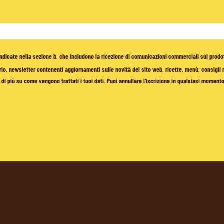
à indicate nella sezione b, che includono la ricezione di comunicazioni commerciali sui prodo
io, newsletter contenenti aggiornamenti sulle novità del sito web, ricette, menù, consigli nu
di più su come vengono trattati i tuoi dati. Puoi annullare l'iscrizione in qualsiasi moment