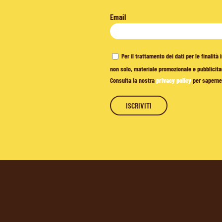
Email
Per il trattamento dei dati per le finalit
non solo, materiale promozionale e pubblicitar
Consulta la nostra
privacy policy
per saperne 