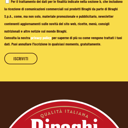
Per il trattamento dei dati per le finalità indicate nella sezione b, che includono
la ricezione di comunicazioni commerciali sui prodotti Biraghi da parte di Biraghi
S.p.A., come, ma non solo, materiale promozionale e pubblicitario, newsletter
contenenti aggiornamenti sulle novità del sito web, ricette, menù, consigli
nutrizionali e altre notizie sul mondo Biraghi.
Consulta la nostra
privacy policy
per saperne di più su come vengono trattati i tuoi
dati. Puoi annullare l'iscrizione in qualsiasi momento, gratuitamente.