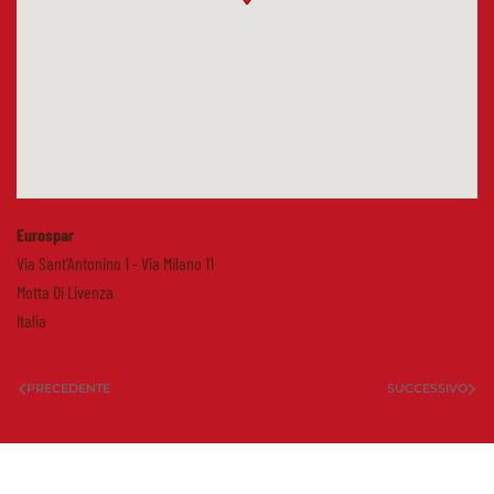
Eurospar
Via Sant'Antonino 1 - Via Milano 11
Motta Di Livenza
Italia
PRECEDENTE
SUCCESSIVO