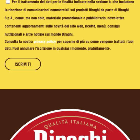
Per il trattamento dei dati per le finalità indicate nella sezione b, che includono
la ricezione di comunicazioni commerciali sui prodotti Biraghi da parte di Biraghi
S.p.A., come, ma non solo, materiale promozionale e pubblicitario, newsletter
contenenti aggiornamenti sulle novità del sito web, ricette, menù, consigli
nutrizionali e altre notizie sul mondo Biraghi.
Consulta la nostra
privacy policy
per saperne di più su come vengono trattati i tuoi
dati. Puoi annullare l'iscrizione in qualsiasi momento, gratuitamente.