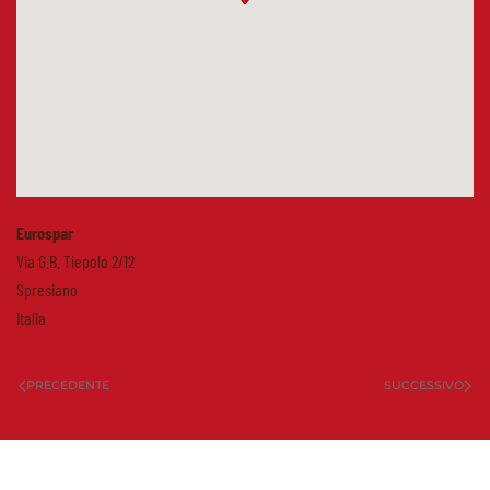
Eurospar
Via G.B. Tiepolo 2/12
Spresiano
Italia
PRECEDENTE
SUCCESSIVO