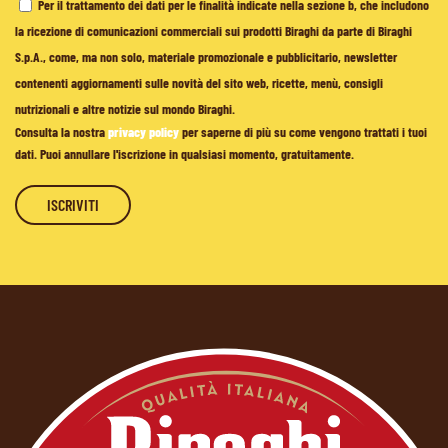
Per il trattamento dei dati per le finalità indicate nella sezione b, che includono
la ricezione di comunicazioni commerciali sui prodotti Biraghi da parte di Biraghi
S.p.A., come, ma non solo, materiale promozionale e pubblicitario, newsletter
contenenti aggiornamenti sulle novità del sito web, ricette, menù, consigli
nutrizionali e altre notizie sul mondo Biraghi.
Consulta la nostra
privacy policy
per saperne di più su come vengono trattati i tuoi
dati. Puoi annullare l'iscrizione in qualsiasi momento, gratuitamente.