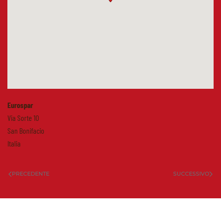
Eurospar
Via Sorte 10
San Bonifacio
Italia
PRECEDENTE
SUCCESSIVO