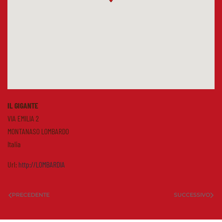
IL GIGANTE
VIA EMILIA 2
MONTANASO LOMBARDO
Italia
Url:
http://LOMBARDIA
PRECEDENTE
SUCCESSIVO