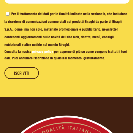
Per il trattamento dei dati per le finalità indicate nella sezione b, che includono
la ricezione di comunicazioni commerciali sui prodotti Biraghi da parte di Biraghi
S.p.A., come, ma non solo, materiale promozionale e pubblicitario, newsletter
contenenti aggiornamenti sulle novità del sito web, ricette, menù, consigli
nutrizionali e altre notizie sul mondo Biraghi.
Consulta la nostra
privacy policy
per saperne di più su come vengono trattati i tuoi
dati. Puoi annullare l'iscrizione in qualsiasi momento, gratuitamente.