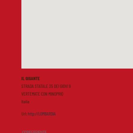
IL GIGANTE
STRADA STATALE 35 DEI GIOVI 9
VERTEMATE CON MINOPRIO
Italia
Url:
http://LOMBARDIA
PRECEDENTE