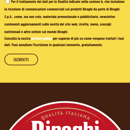
Per il trattamento dei dati per le finalità indicate nella sezione b, che includono
la ricezione di comunicazioni commerciali sui prodotti Biraghi da parte di Biraghi
S.p.A., come, ma non solo, materiale promozionale e pubblicitario, newsletter
contenenti aggiornamenti sulle novità del sito web, ricette, menù, consigli
nutrizionali e altre notizie sul mondo Biraghi.
Consulta la nostra
privacy policy
per saperne di più su come vengono trattati i tuoi
dati. Puoi annullare l'iscrizione in qualsiasi momento, gratuitamente.