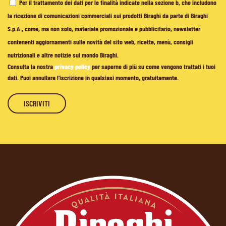
Per il trattamento dei dati per le finalità indicate nella sezione b, che includono
la ricezione di comunicazioni commerciali sui prodotti Biraghi da parte di Biraghi
S.p.A., come, ma non solo, materiale promozionale e pubblicitario, newsletter
contenenti aggiornamenti sulle novità del sito web, ricette, menù, consigli
nutrizionali e altre notizie sul mondo Biraghi.
Consulta la nostra
privacy policy
per saperne di più su come vengono trattati i tuoi
dati. Puoi annullare l'iscrizione in qualsiasi momento, gratuitamente.